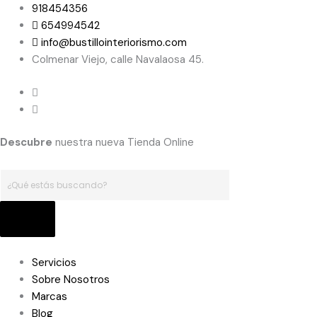
Ir
Búsqueda
Búsqueda
918454356
al
de
de
654994542
contenido
productos
productos
info@bustillointeriorismo.com
Colmenar Viejo, calle Navalaosa 45.
Descubre
nuestra nueva Tienda Online
Servicios
Sobre Nosotros
Marcas
Blog