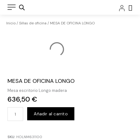
Ir
Car
al
contenido
Inicio
/
Sillas de oficina
/ MESA DE OFICINA LONGO
MESA DE OFICINA LONGO
Mesa escritorio Longo madera
636,50
€
MESA
Añadir al carrito
DE
OFICINA
LONGO
SKU:
HOLNM631100
cantidad