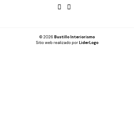
© 2026
Bustillo Interiorismo
Sitio web realizado por
LiderLogo
Hogar
Oficina
Cabinas fenólicas
Inspiración
Diseño 3D y Realidad Virtual
Productos