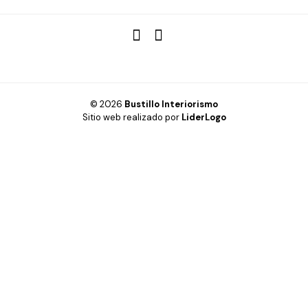
© 2026
Bustillo Interiorismo
Sitio web realizado por
LiderLogo
Hogar
Oficina
Cabinas fenólicas
Inspiración
Diseño 3D y Realidad Virtual
Productos