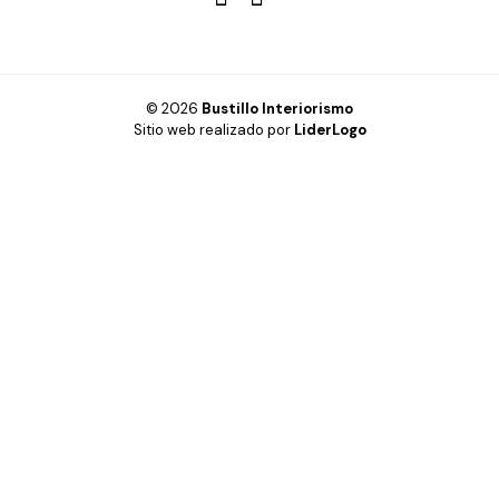
© 2026
Bustillo Interiorismo
Sitio web realizado por
LiderLogo
HOGAR
OFICINA
CABINAS FENÓLICAS
INSPIRACIÓN
DISEÑO 3D Y REALIDAD VIRTUAL
PRODUCTOS