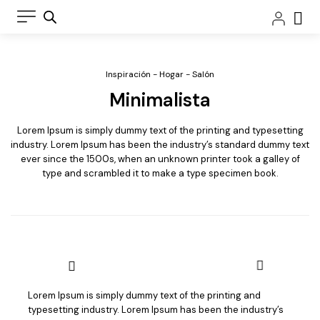
Ir
Car
al
contenido
Inspiración - Hogar - Salón
Minimalista
Lorem Ipsum is simply dummy text of the printing and typesetting
industry. Lorem Ipsum has been the industry’s standard dummy text
ever since the 1500s, when an unknown printer took a galley of
Sillón CAPRI
type and scrambled it to make a type specimen book.
relax
motorizado
Su diseño
cuidado, sus
suaves rellenos
y un aspecto
envolvente
hacen del Capri
Lorem Ipsum is simply dummy text of the printing and
un modelo
Sofá CAPRI
typesetting industry. Lorem Ipsum has been the industry’s
extremadamente
relax