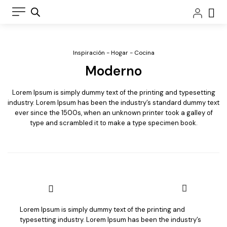
Ir
Car
al
contenido
Inspiración - Hogar - Cocina
Moderno
Lorem Ipsum is simply dummy text of the printing and typesetting
industry. Lorem Ipsum has been the industry’s standard dummy text
ever since the 1500s, when an unknown printer took a galley of
Sillón CAPRI
type and scrambled it to make a type specimen book.
relax
motorizado
Su diseño
cuidado, sus
suaves rellenos
y un aspecto
envolvente
hacen del Capri
Lorem Ipsum is simply dummy text of the printing and
un modelo
Sofá CAPRI
typesetting industry. Lorem Ipsum has been the industry’s
extremadamente
relax