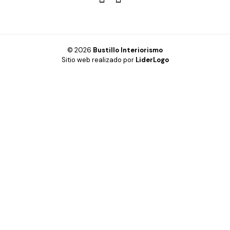
© 2026
Bustillo Interiorismo
Sitio web realizado por
LiderLogo
HOGAR
OFICINA
CABINAS FENÓLICAS
INSPIRACIÓN
DISEÑO 3D Y REALIDAD VIRTUAL
PRODUCTOS