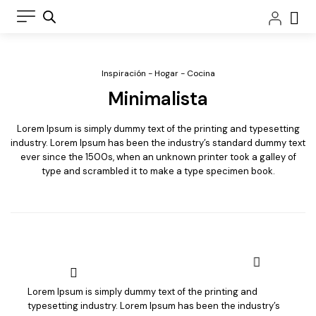
Ir
Car
al
contenido
Inspiración - Hogar - Cocina
Minimalista
Lorem Ipsum is simply dummy text of the printing and typesetting
industry. Lorem Ipsum has been the industry’s standard dummy text
ever since the 1500s, when an unknown printer took a galley of
Sillón CAPRI
type and scrambled it to make a type specimen book.
relax
motorizado
Su diseño
cuidado, sus
suaves rellenos
y un aspecto
envolvente
hacen del Capri
Lorem Ipsum is simply dummy text of the printing and
un modelo
typesetting industry. Lorem Ipsum has been the industry’s
Sofá CAPRI
extremadamente