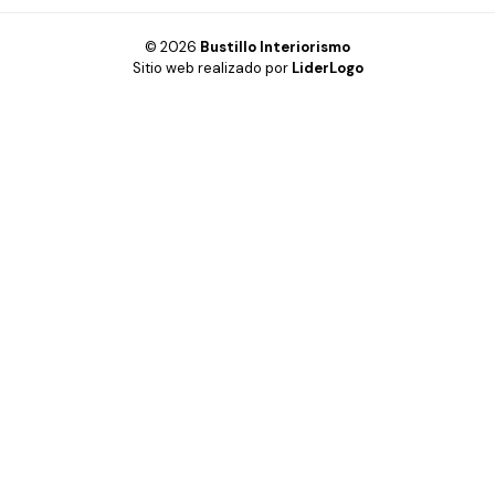
© 2026
Bustillo Interiorismo
Sitio web realizado por
LiderLogo
Hogar
Oficina
Cabinas fenólicas
Inspiración
Diseño 3D y Realidad Virtual
Productos
Contacto
Links importantes