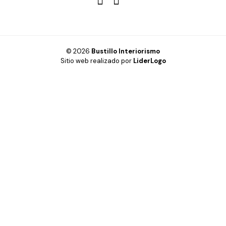
© 2026
Bustillo Interiorismo
Sitio web realizado por
LiderLogo
Hogar
Oficina
Cabinas fenólicas
Inspiración
Diseño 3D y Realidad Virtual
Productos
Contacto